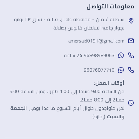
معلومات التواصل
سلطـنة عُـمان - محافظة ظفـار، صلالة - شارع ٢٣ يوليو
بجوار جامع السلطان قابوس بصلالة
amersaid0191@gmail.com
96898989063 24 ساعة
96876877710
أوقات العمل:
من الساعة 9:00 صباحًا إلى 1:00 ظهرًا، ومن الساعة 5:00
مساءً إلى 8:00 مساءً.
نحن متواجدون طوال أيام الأسبوع ما عدا يومي
الجمعة
والسبت
(إجازة).