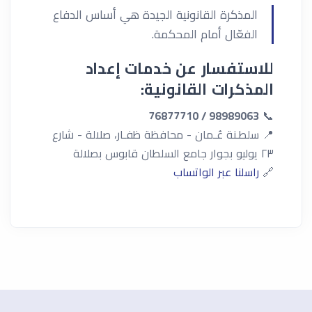
المذكرة القانونية الجيدة هي أساس الدفاع
الفعّال أمام المحكمة.
للاستفسار عن خدمات إعداد
المذكرات القانونية:
98989063 / 76877710
📞
📍 سلطـنة عُـمان - محافظة ظفـار، صلالة - شارع
٢٣ يوليو بجوار جامع السلطان قابوس بصلالة
🔗
راسلنا عبر الواتساب