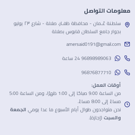
معلومات التواصل
سلطـنة عُـمان - محافظة ظفـار، صلالة - شارع ٢٣ يوليو
بجوار جامع السلطان قابوس بصلالة
amersaid0191@gmail.com
96898989063 24 ساعة
96876877710
أوقات العمل:
من الساعة 9:00 صباحًا إلى 1:00 ظهرًا، ومن الساعة 5:00
مساءً إلى 8:00 مساءً.
نحن متواجدون طوال أيام الأسبوع ما عدا يومي
الجمعة
والسبت
(إجازة).