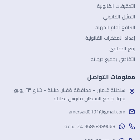
التحقيقات القانونية
التمثيل القانوني
الترافع أمام الجهات
إعداد المذكرات القانونية
رفع الدعاوى
التقاضي بجميع درجاته
معلومات التواصل
سلطـنة عُـمان - محافظة ظفـار، صلالة - شارع ٢٣ يوليو
بجوار جامع السلطان قابوس بصلالة
amersaid0191@gmail.com
96898989063 24 ساعة