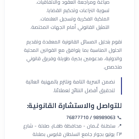
صياغة ومراجعة العقود والاتفاقيات.
تسوية النزاعات وتحكيم القضايا.
الملكية الفكرية وتسجيل العلامات.
التمثيل القانوني أمام الجهات المختصة.
نقوم بتحليل المسائل القانونية المعقدة وتقديم
الحلول المناسبة بما يتوافق مع القوانين المحلية
والدولية، مدعومين بخبرة طويلة وفريق قانوني
متخصص.
نضمن السرية التامة ونلتزم بالمهنية العالية
لتحقيق أفضل النتائج لعملائنا.
للتواصل والاستشارة القانونية:
98989063 / 76877710
📞
📍 سلطـنة عُـمان - محافظة ظفـار، صلالة - شارع
٢٣ يوليو بجوار جامع السلطان قابوس بصلالة