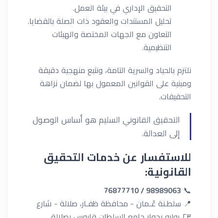
التحقيق الإداري في بيئة العمل.
تحليل المستندات والعقود ذات الصلة بالقضايا.
التعاون مع الجهات المختصة والهيئات
التنظيمية.
نلتزم بالحياد والسرية التامة، ونتبع منهجية دقيقة
ومبنية على القوانين المعمول بها لضمان نزاهة
التحقيقات.
التحقيق القانوني السليم هو أساس الوصول
إلى العدالة.
للاستفسار عن خدمات التحقيق
القانونية:
98989063 / 76877710
📞
📍 سلطـنة عُـمان - محافظة ظفـار، صلالة - شارع
٢٣ يوليو بجوار جامع السلطان قابوس بصلالة