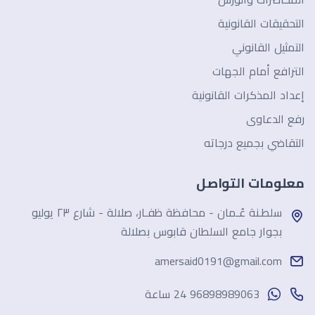
التحقيقات القانونية
التمثيل القانوني
الترافع أمام الجهات
إعداد المذكرات القانونية
رفع الدعاوى
التقاضي بجميع درجاته
معلومات التواصل
سلطـنة عُـمان - محافظة ظفـار، صلالة - شارع ٢٣ يوليو
بجوار جامع السلطان قابوس بصلالة
amersaid0191@gmail.com
96898989063 24 ساعة