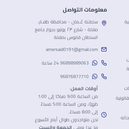
معلومات التواصل
ية
سلطـنة عُـمان - محافظة ظفـار،
صلالة - شارع ٢٣ يوليو بجوار جامع
السلطان قابوس بصلالة
amersaid0191@gmail.com
ش
96898989063 24 ساعة
ة
96876877710
ات
أوقات العمل:
من الساعة 9:00 صباحًا إلى 1:00
انونية
ظهرًا، ومن الساعة 5:00 مساءً
إلى 8:00 مساءً.
جاته
نحن متواجدون طوال أيام الأسبوع
ما عدا يومي
الجمعة والسبت