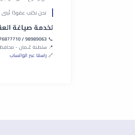
نحن نكتب عقودًا تُبنى 
لخدمة صياغة العقو
98989063 / 76877710
📞
📍 سلطـنة عُـمان - محافظة ظفـار، صلالة - شارع ٣
🔗
راسلنا عبر الواتساب