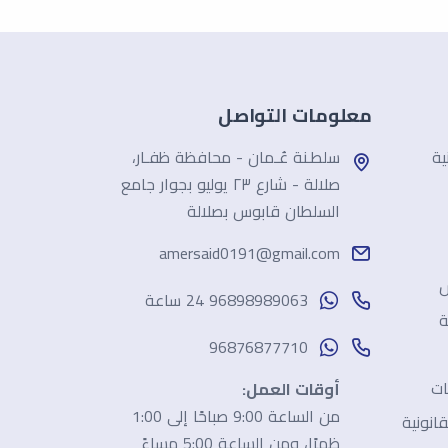
معلومات التواصل
ية
سلطـنة عُـمان - محافظة ظفـار،
صلالة - شارع ٢٣ يوليو بجوار جامع
السلطان قابوس بصلالة
amersaid0191@gmail.com
ش
96898989063 24 ساعة
ة
96876877710
ات
أوقات العمل:
من الساعة 9:00 صباحًا إلى 1:00
انونية
ظهرًا، ومن الساعة 5:00 مساءً