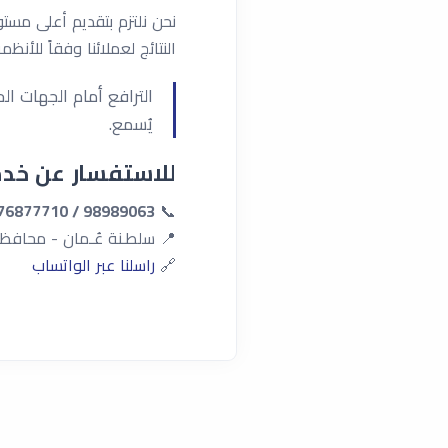
نحن نلتزم بتقديم أعلى مست
النتائج لعملائنا وفقاً للأنظم
الترافع أمام الجهات ا
يُسمع.
للاستفسار عن خدما
98989063 / 76877710
📞
📍 سلطـنة عُـمان - محافظة ظفـار، صلالة - شارع ٣
🔗
راسلنا عبر الواتساب