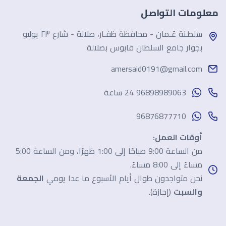
معلومات التواصل
سلطـنة عُـمان - محافظة ظفـار، صلالة - شارع ٢٣ يوليو
بجوار جامع السلطان قابوس بصلالة
amersaid0191@gmail.com
96898989063 24 ساعة
96876877710
أوقات العمل:
من الساعة 9:00 صباحًا إلى 1:00 ظهرًا، ومن الساعة 5:00
مساءً إلى 8:00 مساءً.
نحن متواجدون طوال أيام الأسبوع ما عدا يومي
الجمعة
والسبت
(إجازة).