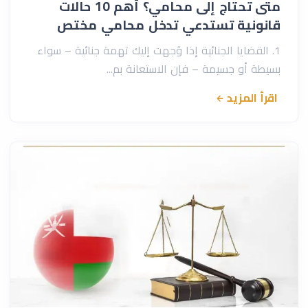
متى تحتاج إلى محامي؟ أهم 10 حالات
قانونية تستدعي تدخل محامي مختص
1. القضايا الجنائية إذا وُجهت إليك تهمة جنائية – سواء
بسيطة أو جسيمة – فإن الاستعانة بم...
اقرأ المزيد