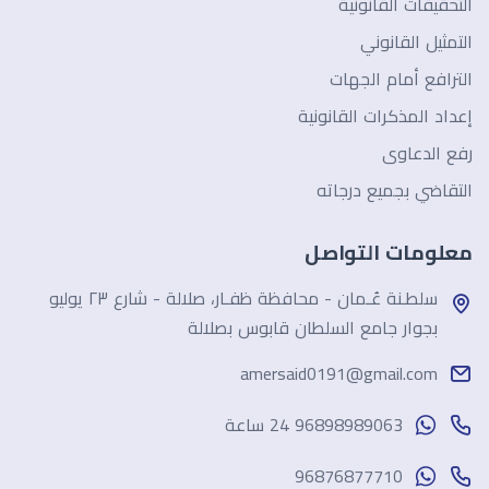
التحقيقات القانونية
التمثيل القانوني
الترافع أمام الجهات
إعداد المذكرات القانونية
رفع الدعاوى
التقاضي بجميع درجاته
معلومات التواصل
سلطـنة عُـمان - محافظة ظفـار، صلالة - شارع ٢٣ يوليو
بجوار جامع السلطان قابوس بصلالة
amersaid0191@gmail.com
96898989063 24 ساعة
96876877710