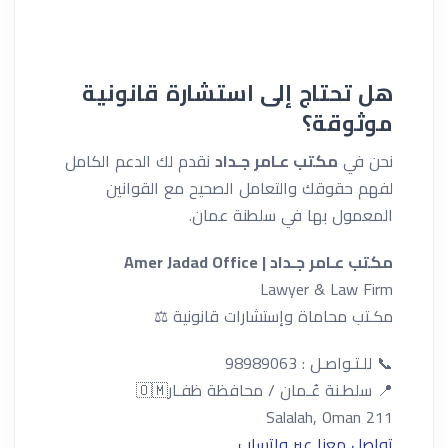
هل تحتاج إلى استشارة قانونية
موثوقة؟
نحن في
مكتب عـامر جـداد
نقدم لك الدعم الكامل
لفهم حقوقك والتعامل الصحيح مع القوانين
المعمول بها في سلطنة عمان.
مكتب عـامر جـداد | Amer Jadad Office
Lawyer & Law Firm
مكـتب محاماة وإستشارات قانونية ⚖️
📞 للـتـواصـل :
98989063
📍 سلطـنة عُـمان / محافظة ظفـار🇴🇲
Salalah, Oman 211
تواصل معنا عبر واتساب