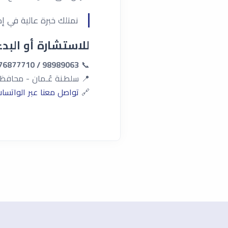
نمتلك خبرة عالية في إد
للاستشارة أو البدء
98989063 / 76877710
📞
📍 سلطـنة عُـمان - محافظة ظفـار، صلالة - شارع ٣
🔗
تواصل معنا عبر الواتسا