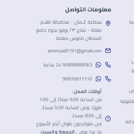
معلومات التواصل
ية
سلطـنة عُـمان - محافظة ظفـار،
صلالة - شارع ٢٣ يوليو بجوار جامع
السلطان قابوس بصلالة
amersaid0191@gmail.com
ش
96898989063 24 ساعة
ة
96876877710
ات
أوقات العمل:
من الساعة 9:00 صباحًا إلى 1:00
انونية
ظهرًا، ومن الساعة 5:00 مساءً
إلى 8:00 مساءً.
جاته
نحن متواجدون طوال أيام الأسبوع
ما عدا يومي
الجمعة والسبت