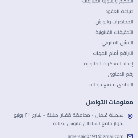
التحكيم وتسوية المنازعات
صياغة العقود
المحاضرات والورش
التحقيقات القانونية
التمثيل القانوني
الترافع أمام الجهات
إعداد المذكرات القانونية
رفع الدعاوى
التقاضي بجميع درجاته
معلومات التواصل
سلطـنة عُـمان - محافظة ظفـار، صلالة - شارع ٢٣ يوليو
بجوار جامع السلطان قابوس بصلالة
amersaid0191@gmail.com